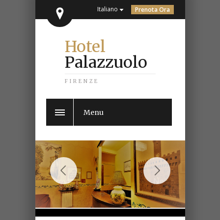
Italiano
Prenota Ora
Hotel
Palazzuolo
FIRENZE
Menu
Previous
Next